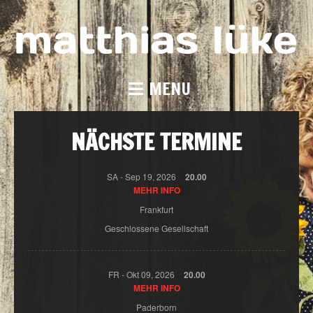
MENU
NÄCHSTE TERMINE
SA -
Sep
19,
2026
20.00
MEHR INFO
Frankfurt
Geschlossene Gesellschaft
FR -
Okt
09,
2026
20.00
MEHR INFO
Paderborn